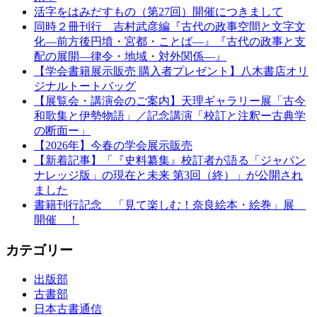
活字をはみだすもの（第27回）開催につきまして
同時２冊刊行 吉村武彦編『古代の政事空間と文字文
化—前方後円墳・宮都・ことば—』『古代の政事と支
配の展開—律令・地域・対外関係—』
【学会書籍展示販売 購入者プレゼント】八木書店オリ
ジナルトートバッグ
【展覧会・講演会のご案内】天理ギャラリー展「古今
和歌集と伊勢物語」／記念講演「校訂と注釈ー古典学
の断面ー」
【2026年】今春の学会展示販売
【新着記事】「『史料纂集』校訂者が語る「ジャパン
ナレッジ版」の現在と未来 第3回（終）」が公開され
ました
書籍刊行記念 「見て楽しむ！奈良絵本・絵巻」展
開催 ！
カテゴリー
出版部
古書部
日本古書通信