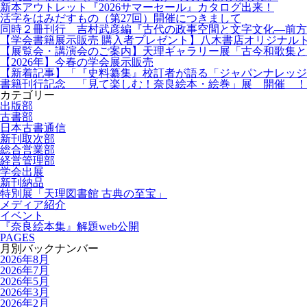
新本アウトレット『2026サマーセール』カタログ出来！
活字をはみだすもの（第27回）開催につきまして
同時２冊刊行 吉村武彦編『古代の政事空間と文字文化—前方
【学会書籍展示販売 購入者プレゼント】八木書店オリジナル
【展覧会・講演会のご案内】天理ギャラリー展「古今和歌集と
【2026年】今春の学会展示販売
【新着記事】「『史料纂集』校訂者が語る「ジャパンナレッジ
書籍刊行記念 「見て楽しむ！奈良絵本・絵巻」展 開催 ！
カテゴリー
出版部
古書部
日本古書通信
新刊取次部
総合営業部
経営管理部
学会出展
新刊納品
特別展「天理図書館 古典の至宝」
メディア紹介
イベント
『奈良絵本集』解題web公開
PAGES
月別バックナンバー
2026年8月
2026年7月
2026年5月
2026年3月
2026年2月