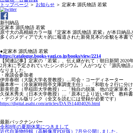
トップページ
＞
お知らせ
＞
定家本 源氏物語 若紫
新刊納品
定家本 源氏物語 若紫
原寸大の高精細カラー版『定家本 源氏物語 若紫』が本日納品
多くのメディアで大々的に報道された新発見本の全貌を本書で
●定家本 源氏物語 若紫
https://catalogue.books-yagi.co.jp/books/view/2214
【関連記事】定家の「若紫」、伝え継がれて：朝日新聞 2020年
2月末に予定されていたシンポジウム「人がつなぐ『源氏物語
なりました。
・座談会参加者
伊井春樹（大阪大学名誉教授）…司会・コーディネーター
藤本孝一（冷泉家時雨亭文庫調査主任）…「和歌を２行に分け
新美哲彦（早稲田大学教授）…「独自の脱落 他の定家筆本と
久保木秀夫（日本大学教授）…「原本により近い年代 教科書
・デジタル版リンク（全文を読むには登録が必要です）
https://digital.asahi.com/articles/DA3S14404026.html
最新バックナンバー
令和8年の夏期休業につきまして
近代自筆物特輯（高解像度PDF版）7月分公開しました。