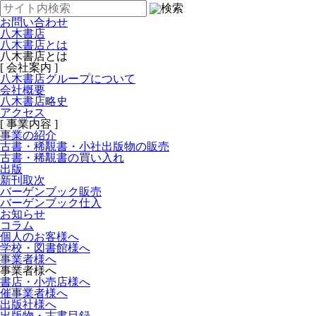
お問い合わせ
八木書店
八木書店とは
八木書店とは
[ 会社案内 ]
八木書店グループについて
会社概要
八木書店略史
アクセス
[ 事業内容 ]
事業の紹介
古書・稀覯書・小社出版物の販売
古書・稀覯書の買い入れ
出版
新刊取次
バーゲンブック販売
バーゲンブック仕入
お知らせ
コラム
個人のお客様へ
学校・図書館様へ
事業者様へ
事業者様へ
書店・小売店様へ
催事業者様へ
出版社様へ
出版物・古書目録