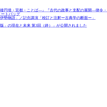
後円墳・宮都・ことば—』『古代の政事と支配の展開—律令・
トートバッグ
伊勢物語」／記念講演「校訂と注釈ー古典学の断面ー」
版」の現在と未来 第3回（終）」が公開されました