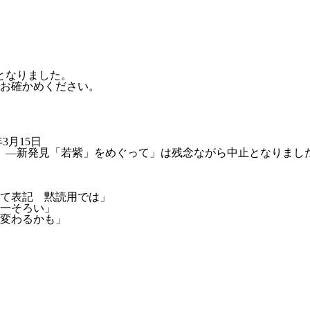
となりました。
お確かめください。
3月15日
』―新発見「若紫」をめぐって」は残念ながら中止となりまし
て表記 黙読用では」
一そろい」
変わるかも」