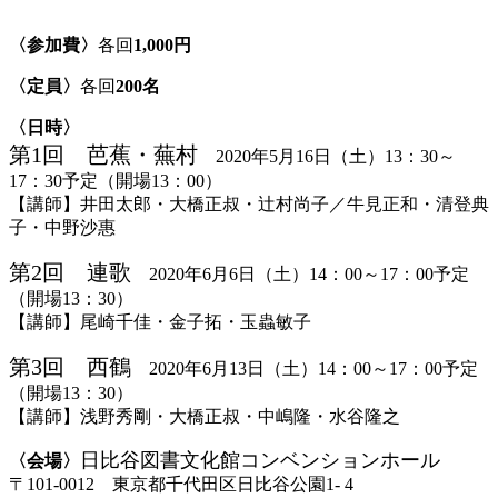
〈参加費〉
各回
1,000円
〈定員〉
各回
200名
〈日時〉
第1回 芭蕉・蕪村
2020年5月16日（土）13：30～
17：30予定（開場13：00）
【講師】井田太郎・大橋正叔・辻村尚子／牛見正和・清登典
子・中野沙惠
第2回 連歌
2020年6月6日（土）14：00～17：00予定
（開場13：30）
【講師】尾崎千佳・金子拓・玉蟲敏子
第3回 西鶴
2020年6月13日（土）14：00～17：00予定
（開場13：30）
【講師】浅野秀剛・大橋正叔・中嶋隆・水谷隆之
日比谷図書文化館コンベンションホール
〈会場〉
〒101-0012 東京都千代田区日比谷公園1- 4