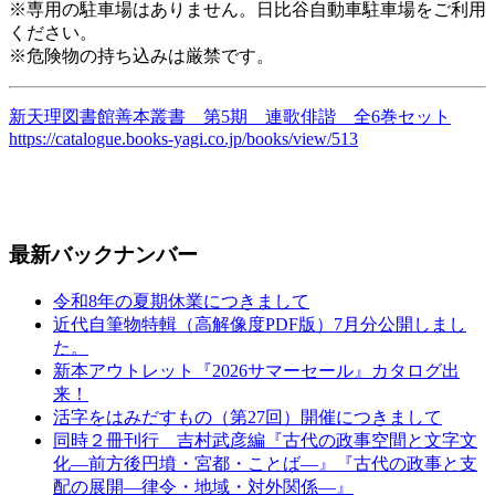
※専用の駐車場はありません。日比谷自動車駐車場をご利用
ください。
※危険物の持ち込みは厳禁です。
新天理図書館善本叢書 第5期 連歌俳諧 全6巻セット
https://catalogue.books-yagi.co.jp/books/view/513
最新バックナンバー
令和8年の夏期休業につきまして
近代自筆物特輯（高解像度PDF版）7月分公開しまし
た。
新本アウトレット『2026サマーセール』カタログ出
来！
活字をはみだすもの（第27回）開催につきまして
同時２冊刊行 吉村武彦編『古代の政事空間と文字文
化—前方後円墳・宮都・ことば—』『古代の政事と支
配の展開—律令・地域・対外関係—』