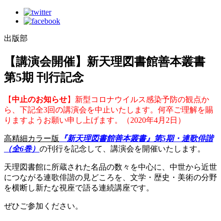
出版部
【講演会開催】新天理図書館善本叢書
第5期 刊行記念
【
中止のお知らせ
】新型コロナウイルス感染予防の観点か
ら、下記全3回の講演会を中止いたします。何卒ご理解を賜
りますようお願い申し上げます。（2020年4月2日）
高精細カラー版
『新天理図書館善本叢書』第5期・連歌俳諧
（全6巻）
の刊行を記念して、講演会を開催いたします。
天理図書館に所蔵された名品の数々を中心に、中世から近世
につながる連歌俳諧の見どころを、文学・歴史・美術の分野
を横断し新たな視座で語る連続講座です。
ぜひご参加ください。