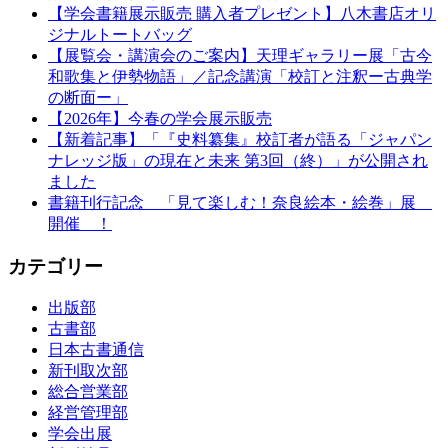
【学会書籍展示販売 購入者プレゼント】八木書店オリ
ジナルトートバッグ
【展覧会・講演会のご案内】天理ギャラリー展「古今
和歌集と伊勢物語」／記念講演「校訂と注釈ー古典学
の断面ー」
【2026年】今春の学会展示販売
【新着記事】「『史料纂集』校訂者が語る「ジャパン
ナレッジ版」の現在と未来 第3回（終）」が公開され
ました
書籍刊行記念 「見て楽しむ！奈良絵本・絵巻」展
開催 ！
カテゴリー
出版部
古書部
日本古書通信
新刊取次部
総合営業部
経営管理部
学会出展