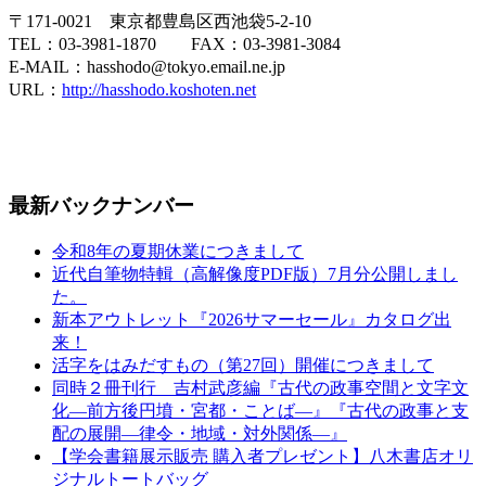
〒171-0021 東京都豊島区西池袋5-2-10
TEL：03-3981-1870 FAX：03-3981-3084
E-MAIL：hasshodo@tokyo.email.ne.jp
URL：
http://hasshodo.koshoten.net
最新バックナンバー
令和8年の夏期休業につきまして
近代自筆物特輯（高解像度PDF版）7月分公開しまし
た。
新本アウトレット『2026サマーセール』カタログ出
来！
活字をはみだすもの（第27回）開催につきまして
同時２冊刊行 吉村武彦編『古代の政事空間と文字文
化—前方後円墳・宮都・ことば—』『古代の政事と支
配の展開—律令・地域・対外関係—』
【学会書籍展示販売 購入者プレゼント】八木書店オリ
ジナルトートバッグ