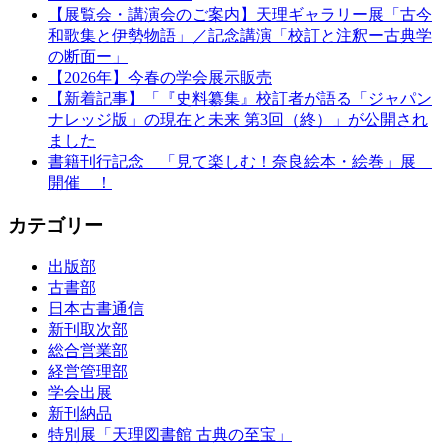
【展覧会・講演会のご案内】天理ギャラリー展「古今
和歌集と伊勢物語」／記念講演「校訂と注釈ー古典学
の断面ー」
【2026年】今春の学会展示販売
【新着記事】「『史料纂集』校訂者が語る「ジャパン
ナレッジ版」の現在と未来 第3回（終）」が公開され
ました
書籍刊行記念 「見て楽しむ！奈良絵本・絵巻」展
開催 ！
カテゴリー
出版部
古書部
日本古書通信
新刊取次部
総合営業部
経営管理部
学会出展
新刊納品
特別展「天理図書館 古典の至宝」