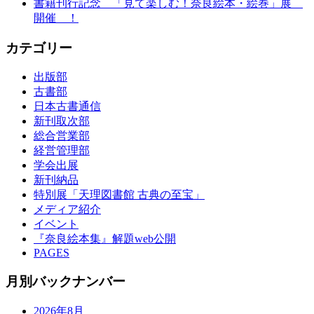
書籍刊行記念 「見て楽しむ！奈良絵本・絵巻」展
開催 ！
カテゴリー
出版部
古書部
日本古書通信
新刊取次部
総合営業部
経営管理部
学会出展
新刊納品
特別展「天理図書館 古典の至宝」
メディア紹介
イベント
『奈良絵本集』解題web公開
PAGES
月別バックナンバー
2026年8月