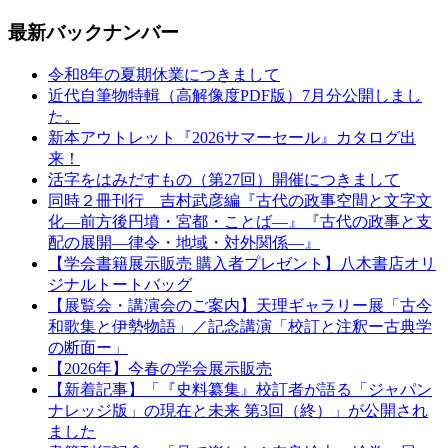
最新バックナンバー
令和8年の夏期休業につきまして
近代自筆物特輯（高解像度PDF版）7月分公開しまし
た。
新本アウトレット『2026サマーセール』カタログ出
来！
活字をはみだすもの（第27回）開催につきまして
同時２冊刊行 吉村武彦編『古代の政事空間と文字文
化—前方後円墳・宮都・ことば—』『古代の政事と支
配の展開—律令・地域・対外関係—』
【学会書籍展示販売 購入者プレゼント】八木書店オリ
ジナルトートバッグ
【展覧会・講演会のご案内】天理ギャラリー展「古今
和歌集と伊勢物語」／記念講演「校訂と注釈ー古典学
の断面ー」
【2026年】今春の学会展示販売
【新着記事】「『史料纂集』校訂者が語る「ジャパン
ナレッジ版」の現在と未来 第3回（終）」が公開され
ました