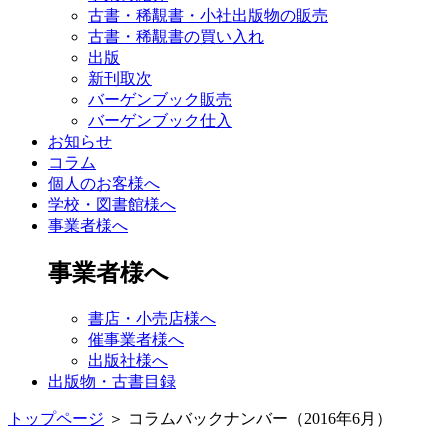
古書・稀覯書・小社出版物の販売
古書・稀覯書の買い入れ
出版
新刊取次
バーゲンブック販売
バーゲンブック仕入
お知らせ
コラム
個人のお客様へ
学校・図書館様へ
事業者様へ
事業者様へ
書店・小売店様へ
催事業者様へ
出版社様へ
出版物・古書目録
トップページ
＞
コラムバックナンバー（2016年6月）