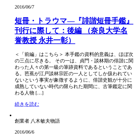
2016/06/7
短冊・トラウマ―『誹諧短冊手鑑』
刊行に際して：後編 （奈良大学名
誉教授 永井一彰）
＜「前編」はこちら＞ 本手鑑の資料的意義は、ほぼ次
の三点に尽きる。 その一は、貞門・談林期の俳諧に関
わった人々の第一級の筆跡資料であるということであ
る。芭蕉が江戸談林宗匠の一人としてしか扱われてい
ないという事実が象徴するように、俳諧史観が十分に
成熟していない時代の限られた期間に、古筆鑑定に関
わる人物 […]
続きを読む
創業者 八木敏夫物語
2016/06/6