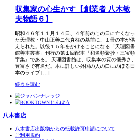
収集家の心生かす【創業者 八木敏
夫物語６】
昭和４６年１１月１４日、４年前のこの日に亡くなっ
た天理教・中山正善ニ代真柱の墓前に、１冊の本が供
えられた。以後１５年をかけることになる「天理図書
館善本叢書」刊行の第１回配本『和名類聚抄・三宝類
字集』である。 天理図書館は、収集本の質の優秀さ、
豊富さで有名だ。本に詳しい外国の人の口にのぼる日
本のライブ […]
続きを読む
八木書店
八木書店出版物からの転載許可申請について
ご利用規約