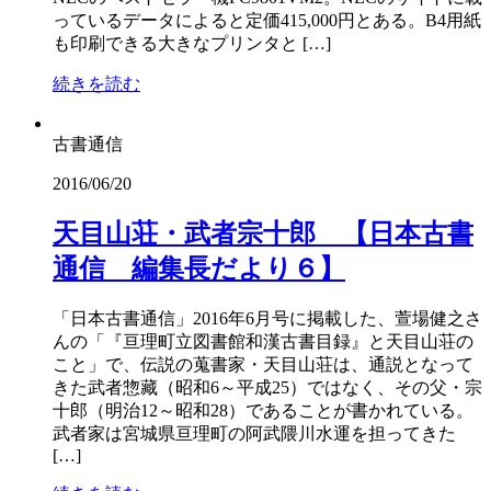
っているデータによると定価415,000円とある。B4用紙
も印刷できる大きなプリンタと […]
続きを読む
古書通信
2016/06/20
天目山荘・武者宗十郎 【日本古書
通信 編集長だより６】
「日本古書通信」2016年6月号に掲載した、萱場健之さ
んの「『亘理町立図書館和漢古書目録』と天目山荘の
こと」で、伝説の蒐書家・天目山荘は、通説となって
きた武者惣藏（昭和6～平成25）ではなく、その父・宗
十郎（明治12～昭和28）であることが書かれている。
武者家は宮城県亘理町の阿武隈川水運を担ってきた
[…]